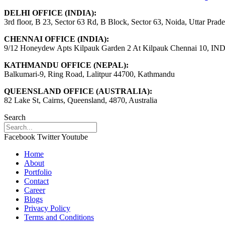
DELHI OFFICE (INDIA):
3rd floor, B 23, Sector 63 Rd, B Block, Sector 63, Noida, Uttar Prad
CHENNAI OFFICE (INDIA):
9/12 Honeydew Apts Kilpauk Garden 2 At Kilpauk Chennai 10, IN
KATHMANDU OFFICE (NEPAL):
Balkumari-9, Ring Road, Lalitpur 44700, Kathmandu
QUEENSLAND OFFICE (AUSTRALIA):
82 Lake St, Cairns, Queensland, 4870, Australia
Search
Facebook
Twitter
Youtube
Home
About
Portfolio
Contact
Career
Blogs
Privacy Policy
Terms and Conditions