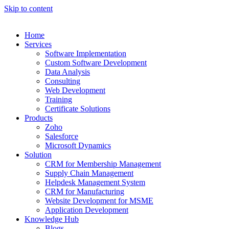
Skip to content
Home
Services
Software Implementation
Custom Software Development
Data Analysis
Consulting
Web Development
Training
Certificate Solutions
Products
Zoho
Salesforce
Microsoft Dynamics
Solution
CRM for Membership Management
Supply Chain Management
Helpdesk Management System
CRM for Manufacturing
Website Development for MSME
Application Development
Knowledge Hub
Blogs