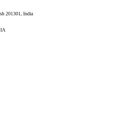
esh 201301, India
DIA