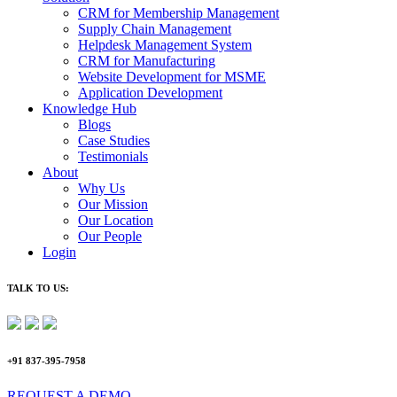
CRM for Membership Management
Supply Chain Management
Helpdesk Management System
CRM for Manufacturing
Website Development for MSME
Application Development
Knowledge Hub
Blogs
Case Studies
Testimonials
About
Why Us
Our Mission
Our Location
Our People
Login
TALK TO US:
+91 837-395-7958
REQUEST A DEMO​