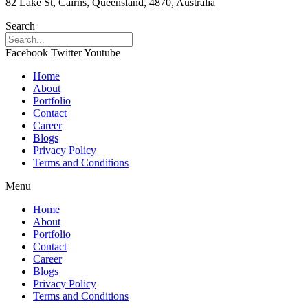
82 Lake St, Cairns, Queensland, 4870, Australia
Search
Facebook
Twitter
Youtube
Home
About
Portfolio
Contact
Career
Blogs
Privacy Policy
Terms and Conditions
Menu
Home
About
Portfolio
Contact
Career
Blogs
Privacy Policy
Terms and Conditions