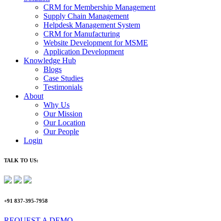
CRM for Membership Management
Supply Chain Management
Helpdesk Management System
CRM for Manufacturing
Website Development for MSME
Application Development
Knowledge Hub
Blogs
Case Studies
Testimonials
About
Why Us
Our Mission
Our Location
Our People
Login
TALK TO US:
+91 837-395-7958
REQUEST A DEMO​