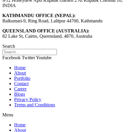
9/12 Honeydew Apts Kilpauk Garden 2 At Kilpauk Chennai 10,
INDIA
KATHMANDU OFFICE (NEPAL):
Balkumari-9, Ring Road, Lalitpur 44700, Kathmandu
QUEENSLAND OFFICE (AUSTRALIA):
82 Lake St, Cairns, Queensland, 4870, Australia
Search
Facebook
Twitter
Youtube
Home
About
Portfolio
Contact
Career
Blogs
Privacy Policy
Terms and Conditions
Menu
Home
About