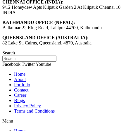
CHENNAI OFFICE (INDIA):
बोले
9/12 Honeydew Apts Kilpauk Garden 2 At Kilpauk Chennai 10,
सुनील
INDIA
शेट्टी-
‘क्रिकेट
KATHMANDU OFFICE (NEPAL):
शेड्यूल
Balkumari-9, Ring Road, Lalitpur 44700, Kathmandu
पर
निर्भर
QUEENSLAND OFFICE (AUSTRALIA):
है
82 Lake St, Cairns, Queensland, 4870, Australia
तारीख…’
Search
Facebook
Twitter
Youtube
Home
About
Portfolio
Contact
Career
Blogs
Privacy Policy
Terms and Conditions
Menu
Home