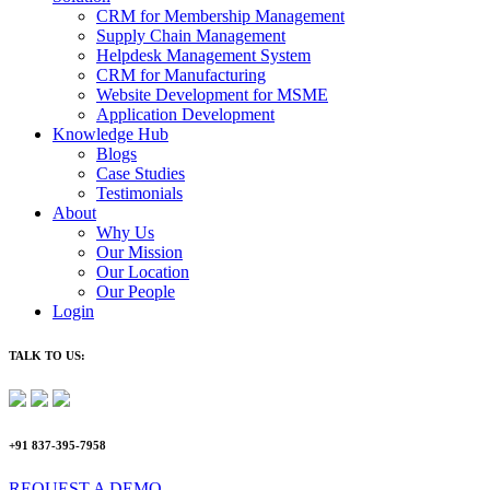
CRM for Membership Management
Supply Chain Management
Helpdesk Management System
CRM for Manufacturing
Website Development for MSME
Application Development
Knowledge Hub
Blogs
Case Studies
Testimonials
About
Why Us
Our Mission
Our Location
Our People
Login
TALK TO US:
+91 837-395-7958
REQUEST A DEMO​