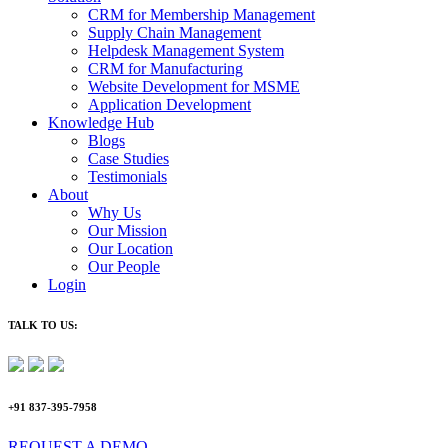
CRM for Membership Management
Supply Chain Management
Helpdesk Management System
CRM for Manufacturing
Website Development for MSME
Application Development
Knowledge Hub
Blogs
Case Studies
Testimonials
About
Why Us
Our Mission
Our Location
Our People
Login
TALK TO US:
+91 837-395-7958
REQUEST A DEMO​