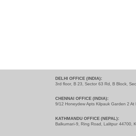
DELHI OFFICE (INDIA):
3rd floor, B 23, Sector 63 Rd, B Block, Se
CHENNAI OFFICE (INDIA):
9/12 Honeydew Apts Kilpauk Garden 2 At 
KATHMANDU OFFICE (NEPAL):
Balkumari-9, Ring Road, Lalitpur 44700,