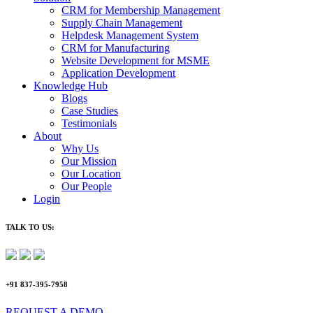
CRM for Membership Management
Supply Chain Management
Helpdesk Management System
CRM for Manufacturing
Website Development for MSME
Application Development
Knowledge Hub
Blogs
Case Studies
Testimonials
About
Why Us
Our Mission
Our Location
Our People
Login
TALK TO US:
+91 837-395-7958
REQUEST A DEMO​