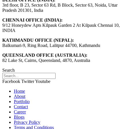
3rd floor, B 23, Sector 63 Rd, B Block, Sector 63, Noida, Uttar
Pradesh 201301, India
CHENNAI OFFICE (INDIA):
9/12 Honeydew Apts Kilpauk Garden 2 At Kilpauk Chennai 10,
INDIA
KATHMANDU OFFICE (NEPAL):
Balkumari-9, Ring Road, Lalitpur 44700, Kathmandu
QUEENSLAND OFFICE (AUSTRALIA):
82 Lake St, Cairns, Queensland, 4870, Australia
Search
Facebook
Twitter
Youtube
Home
About
Portfolio
Contact
Career
Blogs
Privacy Policy
Terms and Conditions