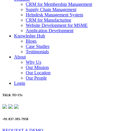
CRM for Membership Management
Supply Chain Management
Helpdesk Management System
CRM for Manufacturing
Website Development for MSME
Application Development
Knowledge Hub
Blogs
Case Studies
Testimonials
About
Why Us
Our Mission
Our Location
Our People
Login
TALK TO US:
+91 837-395-7958
REQUEST A DEMO​