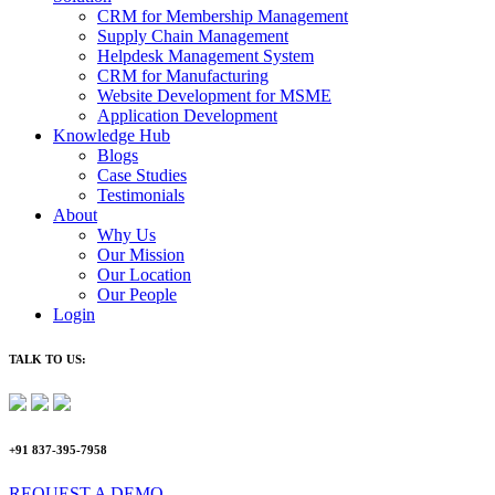
CRM for Membership Management
Supply Chain Management
Helpdesk Management System
CRM for Manufacturing
Website Development for MSME
Application Development
Knowledge Hub
Blogs
Case Studies
Testimonials
About
Why Us
Our Mission
Our Location
Our People
Login
TALK TO US:
+91 837-395-7958
REQUEST A DEMO​