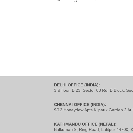
DELHI OFFICE (INDIA):
3rd floor, B 23, Sector 63 Rd, B Block, Se
CHENNAI OFFICE (INDIA):
9/12 Honeydew Apts Kilpauk Garden 2 At 
KATHMANDU OFFICE (NEPAL):
Balkumari-9, Ring Road, Lalitpur 44700,