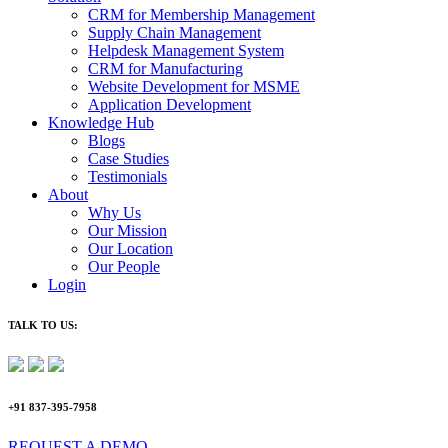
CRM for Membership Management
Supply Chain Management
Helpdesk Management System
CRM for Manufacturing
Website Development for MSME
Application Development
Knowledge Hub
Blogs
Case Studies
Testimonials
About
Why Us
Our Mission
Our Location
Our People
Login
TALK TO US:
+91 837-395-7958
REQUEST A DEMO​