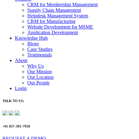
CRM for Membership Management
Supply Chain Management
Helpdesk Management System
CRM for Manufacturing
Website Development for MSME
Application Development
Knowledge Hub
Blogs
Case Studies
Testimonials
About
Why Us
Our Mission
Our Location
Our People
Login
TALK TO US:
+91 837-395-7958
REQUEST A DEMO​