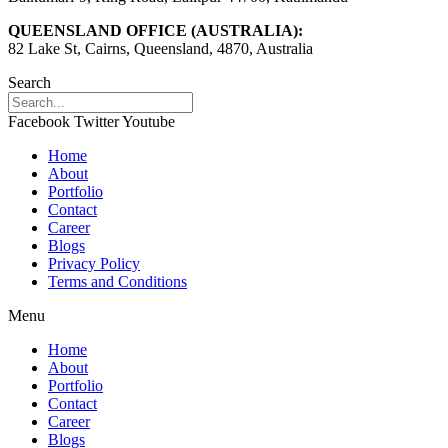
QUEENSLAND OFFICE (AUSTRALIA):
82 Lake St, Cairns, Queensland, 4870, Australia
Search
Facebook
Twitter
Youtube
Home
About
Portfolio
Contact
Career
Blogs
Privacy Policy
Terms and Conditions
Menu
Home
About
Portfolio
Contact
Career
Blogs