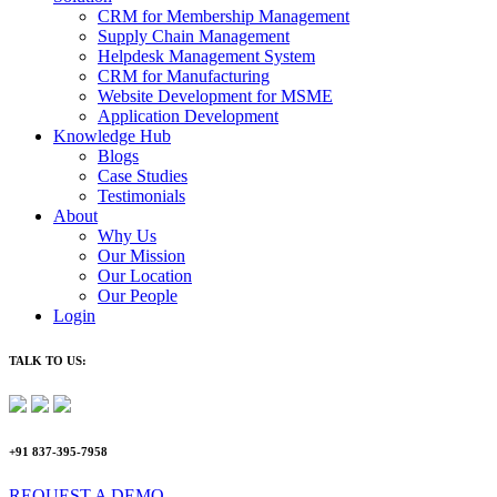
CRM for Membership Management
Supply Chain Management
Helpdesk Management System
CRM for Manufacturing
Website Development for MSME
Application Development
Knowledge Hub
Blogs
Case Studies
Testimonials
About
Why Us
Our Mission
Our Location
Our People
Login
TALK TO US:
+91 837-395-7958
REQUEST A DEMO​