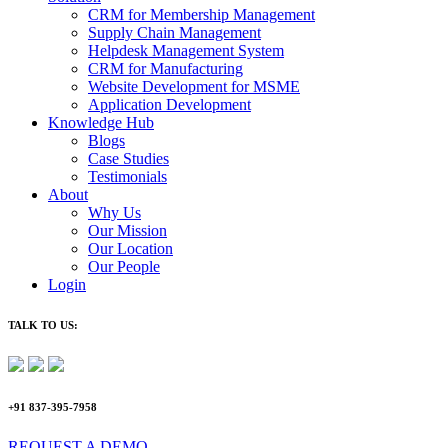
CRM for Membership Management
Supply Chain Management
Helpdesk Management System
CRM for Manufacturing
Website Development for MSME
Application Development
Knowledge Hub
Blogs
Case Studies
Testimonials
About
Why Us
Our Mission
Our Location
Our People
Login
TALK TO US:
+91 837-395-7958
REQUEST A DEMO​