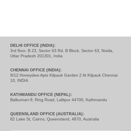
DELHI OFFICE (INDIA):
3rd floor, B 23, Sector 63 Rd, B Block, Sector 63, Noida,
Uttar Pradesh 201301, India
CHENNAI OFFICE (INDIA):
9/12 Honeydew Apts Kilpauk Garden 2 At Kilpauk Chennai
10, INDIA
KATHMANDU OFFICE (NEPAL):
Balkumari-9, Ring Road, Lalitpur 44700, Kathmandu
QUEENSLAND OFFICE (AUSTRALIA):
82 Lake St, Cairns, Queensland, 4870, Australia