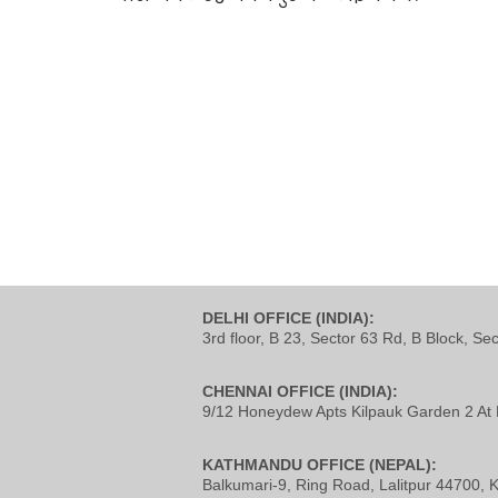
DELHI OFFICE (INDIA):
3rd floor, B 23, Sector 63 Rd, B Block, Se
CHENNAI OFFICE (INDIA):
9/12 Honeydew Apts Kilpauk Garden 2 At 
KATHMANDU OFFICE (NEPAL):
Balkumari-9, Ring Road, Lalitpur 44700,