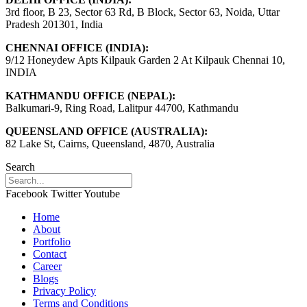
3rd floor, B 23, Sector 63 Rd, B Block, Sector 63, Noida, Uttar
Pradesh 201301, India
CHENNAI OFFICE (INDIA):
9/12 Honeydew Apts Kilpauk Garden 2 At Kilpauk Chennai 10,
INDIA
KATHMANDU OFFICE (NEPAL):
Balkumari-9, Ring Road, Lalitpur 44700, Kathmandu
QUEENSLAND OFFICE (AUSTRALIA):
82 Lake St, Cairns, Queensland, 4870, Australia
Search
Facebook
Twitter
Youtube
Home
About
Portfolio
Contact
Career
Blogs
Privacy Policy
Terms and Conditions