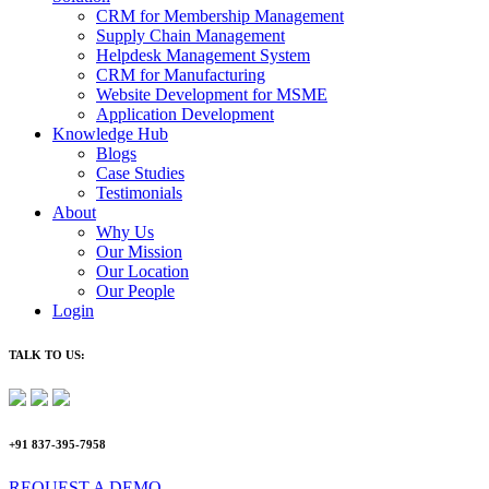
CRM for Membership Management
Supply Chain Management
Helpdesk Management System
CRM for Manufacturing
Website Development for MSME
Application Development
Knowledge Hub
Blogs
Case Studies
Testimonials
About
Why Us
Our Mission
Our Location
Our People
Login
TALK TO US:
+91 837-395-7958
REQUEST A DEMO​