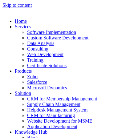
Skip to content
Home
Services
Software Implementation
Custom Software Development
Data Analysis
Consulting
Web Development
Training
Certificate Solutions
Products
Zoho
Salesforce
Microsoft Dynamics
Solution
CRM for Membership Management
Supply Chain Management
Helpdesk Management System
CRM for Manufacturing
Website Development for MSME
Application Development
Knowledge Hub
Blogs