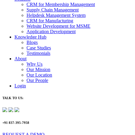
CRM for Membership Management
Supply Chain Management
Helpdesk Management System
CRM for Manufacturing
Website Development for MSME
Application Development
Knowledge Hub
Blogs
Case Studies
Testimonials
About
Why Us
Our Mission
Our Location
Our People
Login
TALK TO US:
+91 837-395-7958
REQUEST A DEMO​