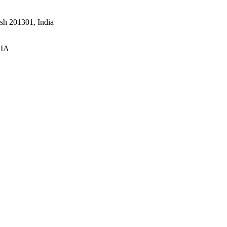
esh 201301, India
DIA