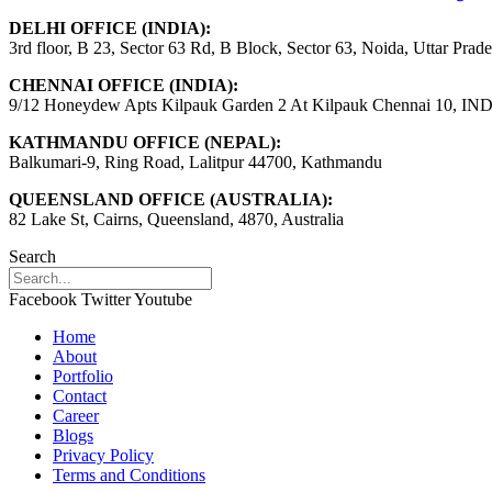
DELHI OFFICE (INDIA):
3rd floor, B 23, Sector 63 Rd, B Block, Sector 63, Noida, Uttar Prad
CHENNAI OFFICE (INDIA):
9/12 Honeydew Apts Kilpauk Garden 2 At Kilpauk Chennai 10, IN
KATHMANDU OFFICE (NEPAL):
Balkumari-9, Ring Road, Lalitpur 44700, Kathmandu
QUEENSLAND OFFICE (AUSTRALIA):
82 Lake St, Cairns, Queensland, 4870, Australia
Search
Facebook
Twitter
Youtube
Home
About
Portfolio
Contact
Career
Blogs
Privacy Policy
Terms and Conditions