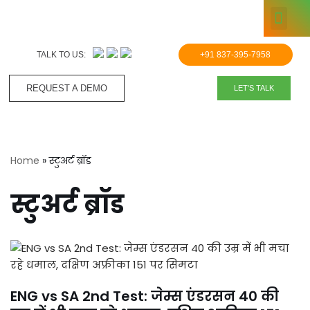
KNOWLE
Skip
to
TALK TO US:
+91 837-395-7958
content
REQUEST A DEMO​
LET'S TALK
Home
»
स्टुअर्ट ब्रॉड
स्टुअर्ट ब्रॉड
ENG vs SA 2nd Test: जेम्स एंडरसन 40 की