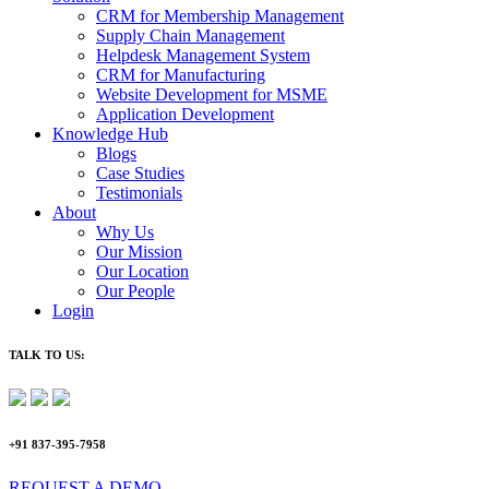
CRM for Membership Management
Supply Chain Management
Helpdesk Management System
CRM for Manufacturing
Website Development for MSME
Application Development
Knowledge Hub
Blogs
Case Studies
Testimonials
About
Why Us
Our Mission
Our Location
Our People
Login
TALK TO US:
+91 837-395-7958
REQUEST A DEMO​