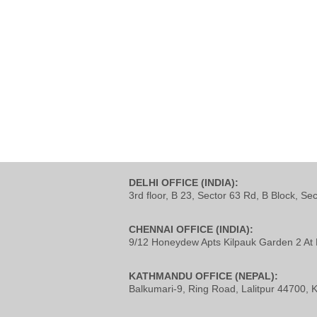
DELHI OFFICE (INDIA):
3rd floor, B 23, Sector 63 Rd, B Block, Se
CHENNAI OFFICE (INDIA):
9/12 Honeydew Apts Kilpauk Garden 2 At 
KATHMANDU OFFICE (NEPAL):
Balkumari-9, Ring Road, Lalitpur 44700,