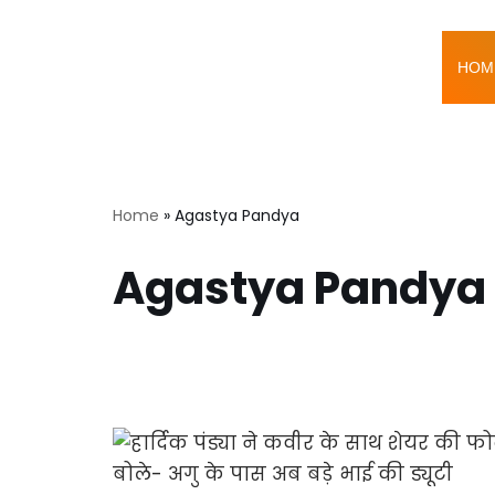
Skip
HOM
to
content
Home
»
Agastya Pandya
Agastya Pandya