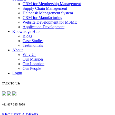
CRM for Membership Management
Supply Chain Management
Helpdesk Management System
CRM for Manufacturing
Website Development for MSME
Application Development
Knowledge Hub
Blogs
Case Studies
Testimonials
About
Why Us
Our Mission
Our Location
Our People
Login
TALK TO US:
+91 837-395-7958
REQUEST A DEMO​