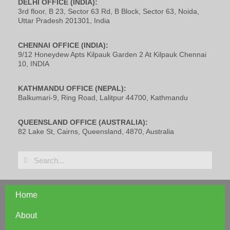
DELHI OFFICE (INDIA):
3rd floor, B 23, Sector 63 Rd, B Block, Sector 63, Noida,
Uttar Pradesh 201301, India
CHENNAI OFFICE (INDIA):
9/12 Honeydew Apts Kilpauk Garden 2 At Kilpauk Chennai
10, INDIA
KATHMANDU OFFICE (NEPAL):
Balkumari-9, Ring Road, Lalitpur 44700, Kathmandu
QUEENSLAND OFFICE (AUSTRALIA):
82 Lake St, Cairns, Queensland, 4870, Australia
Home
About