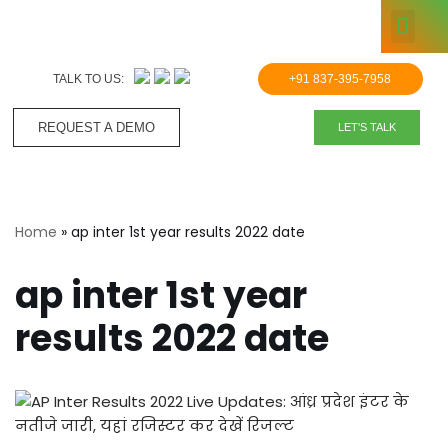
KNOWLE
Skip
to
TALK TO US:
+91 837-395-7958
content
REQUEST A DEMO​
LET'S TALK
Home
»
ap inter 1st year results 2022 date
ap inter 1st year
results 2022 date