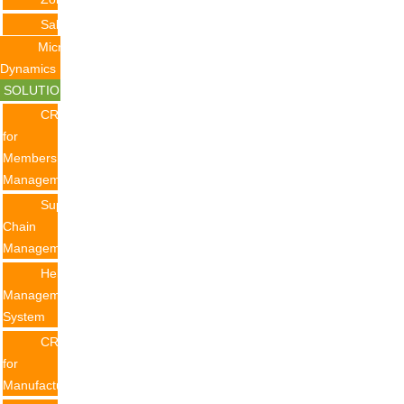
Salesforce
Microsoft
Dynamics
SOLUTION
CRM
for
Membership
Management
Supply
Chain
Management
Helpdesk
Management
System
CRM
for
Manufacturing