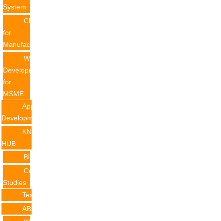
System
CRM
for
Manufacturing
Website
Development
for
MSME
Application
Development
KNOWLEDGE
HUB
Blogs
Case
Studies
Testimonials
ABOUT