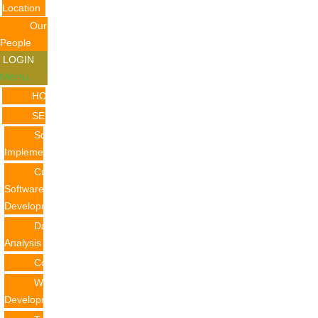
Location
Our
People
LOGIN
Menu
HOME
SERVICES
Software
Implementation
Custom
Software
Development
Data
Analysis
Consulting
Web
Development