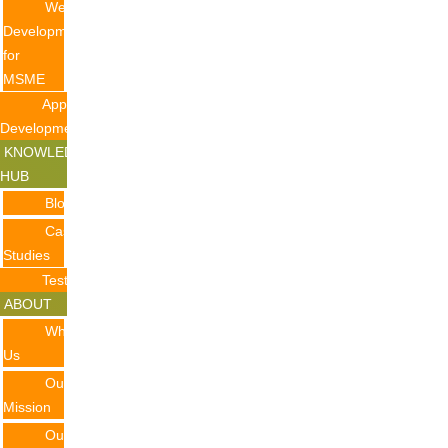
Website
Development
for
MSME
Application
Development
KNOWLEDGE
HUB
Blogs
Case
Studies
Testimonials
ABOUT
Why
Us
Our
Mission
Our