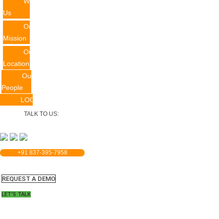
Why
Us
Our
Mission
Our
Location
Our
People
LOGIN
TALK TO US:
+91 837-395-7958
REQUEST A DEMO​
LET'S TALK