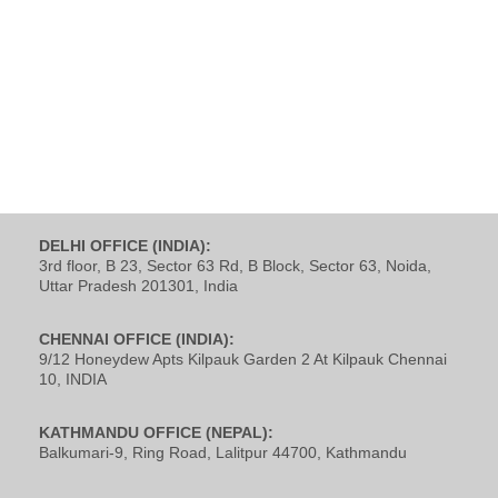
DELHI OFFICE (INDIA):
3rd floor, B 23, Sector 63 Rd, B Block, Sector 63, Noida,
Uttar Pradesh 201301, India
CHENNAI OFFICE (INDIA):
9/12 Honeydew Apts Kilpauk Garden 2 At Kilpauk Chennai
10, INDIA
KATHMANDU OFFICE (NEPAL):
Balkumari-9, Ring Road, Lalitpur 44700, Kathmandu