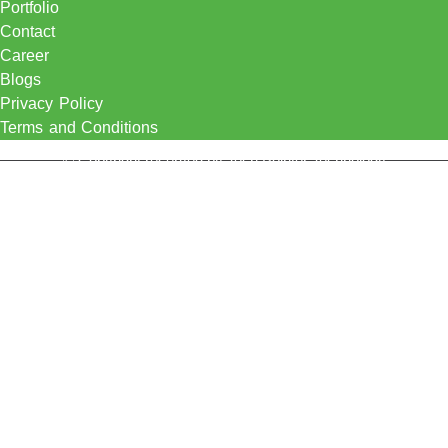
Portfolio
Contact
Career
Blogs
Privacy Policy
Terms and Conditions
© Copyright reserved by Tech Pointer Technology
Certification Solution
Knowledge Hub
Menu
Certification Solution
Knowledge Hub
Let's Talk