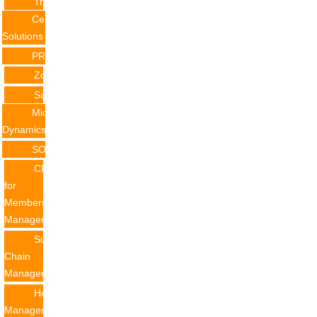
Training
Certificate
Solutions
PRODUCTS
Zoho
Salesforce
Microsoft
Dynamics
SOLUTION
CRM
for
Membership
Management
Supply
Chain
Management
Helpdesk
Management