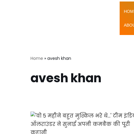
HOM
Skip
to
ABO
content
Home
»
avesh khan
avesh khan