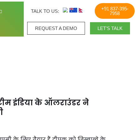
+91 837-395-
TALK TO US:
7958
REQUEST A DEMO​
LET'S TALK
 टीम इंडिया के ऑलराउंडर ने
ी
ी के लिए तैयार हैं दीपक को जिम्बाब्वे के