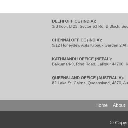
DELHI OFFICE (INDIA):
3rd floor, B 23, Sector 63 Rd, B Block, Se
CHENNAI OFFICE (INDIA):
9/12 Honeydew Apts Kilpauk Garden 2 At 
KATHMANDU OFFICE (NEPAL):
Balkumari-9, Ring Road, Lalitpur 44700,
QUEENSLAND OFFICE (AUSTRALIA):
82 Lake St, Cairns, Queensland, 4870, Aus
Home
About
© Copyri