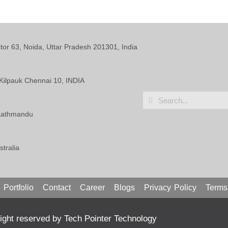
ctor 63, Noida, Uttar Pradesh 201301, India
Kilpauk Chennai 10, INDIA
 Kathmandu
tralia
Portfolio
Contact
Career
Blogs
Privacy Policy
Terms
ght reserved by Tech Pointer Technology