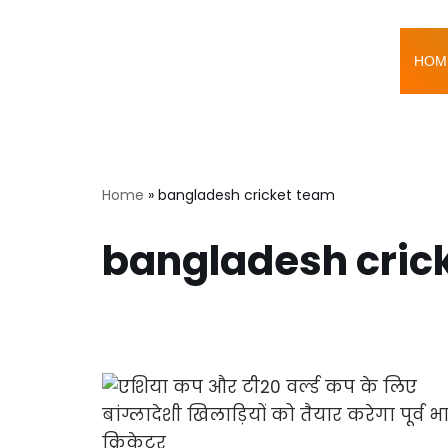
Skip
HOM
to
content
Home
»
bangladesh cricket team
bangladesh cric