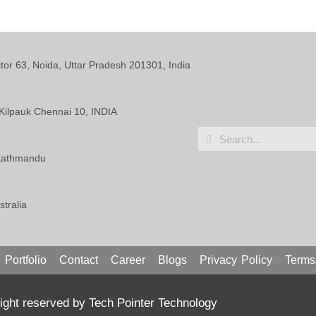
ctor 63, Noida, Uttar Pradesh 201301, India
Kilpauk Chennai 10, INDIA
 Kathmandu
tralia
Portfolio
Contact
Career
Blogs
Privacy Policy
Terms
ght reserved by Tech Pointer Technology