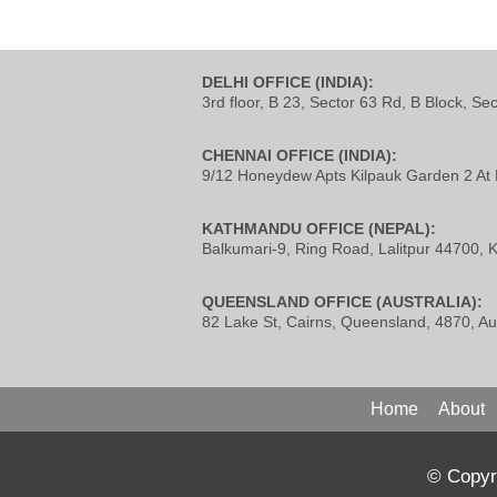
DELHI OFFICE (INDIA):
3rd floor, B 23, Sector 63 Rd, B Block, Se
CHENNAI OFFICE (INDIA):
9/12 Honeydew Apts Kilpauk Garden 2 At 
KATHMANDU OFFICE (NEPAL):
Balkumari-9, Ring Road, Lalitpur 44700,
QUEENSLAND OFFICE (AUSTRALIA):
82 Lake St, Cairns, Queensland, 4870, Aus
Home
About
© Copyri