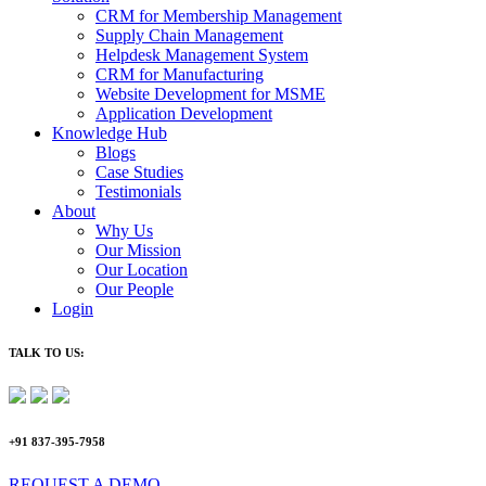
CRM for Membership Management
Supply Chain Management
Helpdesk Management System
CRM for Manufacturing
Website Development for MSME
Application Development
Knowledge Hub
Blogs
Case Studies
Testimonials
About
Why Us
Our Mission
Our Location
Our People
Login
TALK TO US:
+91 837-395-7958
REQUEST A DEMO​