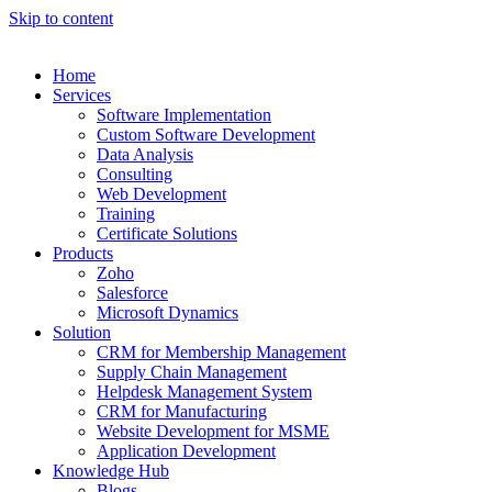
Skip to content
Home
Services
Software Implementation
Custom Software Development
Data Analysis
Consulting
Web Development
Training
Certificate Solutions
Products
Zoho
Salesforce
Microsoft Dynamics
Solution
CRM for Membership Management
Supply Chain Management
Helpdesk Management System
CRM for Manufacturing
Website Development for MSME
Application Development
Knowledge Hub
Blogs