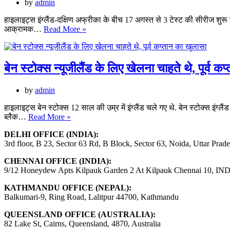
हाथ
by
admin
6
से
महीने
लपका
हाइलाइट्स इंग्लैंड-दक्षिण अफ्रीका के बीच 17 अगस्त से 3 टेस्ट की सीरीज शुरू होग
बाद
ENG
कैच;
आक्रामक…
Read More »
खेले
vs
वीडियो
टेस्ट
SA:
और
इंग्लैंड
बिगाड़
के
बेन स्टोक्स न्यूजीलैंड के लिए खेलना चाहते थे, पूर्व क
दिया
‘बैजबॉल’
इंग्लैंड
की
का
by
admin
द.अफ्रीका
बल्लेबाजी
की
लाइन-
हाइलाइट्स बेन स्टोक्स 12 साल की उम्र में इंग्लैंड चले गए थे. बेन स्टोक्स इंग्लै
पेस
बेन
अप
ब्लैक…
Read More »
बैट्री
स्टोक्स
से
DELHI OFFICE (INDIA):
न्यूजीलैंड
टक्कर,
3rd floor, B 23, Sector 63 Rd, B Block, Sector 63, Noida, Uttar Prad
के
2
लिए
गेंदबाजों
CHENNAI OFFICE (INDIA):
खेलना
की
9/12 Honeydew Apts Kilpauk Garden 2 At Kilpauk Chennai 10, IN
चाहते
फिटनेस
थे,
से
KATHMANDU OFFICE (NEPAL):
पूर्व
परेशान
Balkumari-9, Ring Road, Lalitpur 44700, Kathmandu
कप्तान
मेहमान
का
टीम
QUEENSLAND OFFICE (AUSTRALIA):
खुलासा
82 Lake St, Cairns, Queensland, 4870, Australia