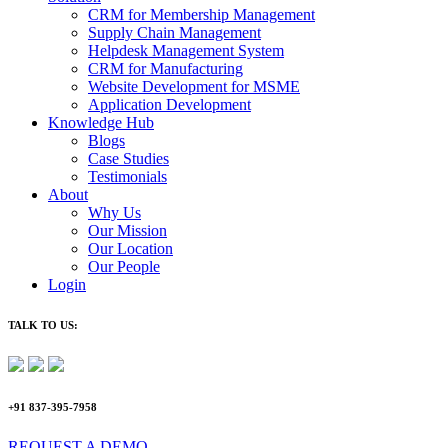
CRM for Membership Management
Supply Chain Management
Helpdesk Management System
CRM for Manufacturing
Website Development for MSME
Application Development
Knowledge Hub
Blogs
Case Studies
Testimonials
About
Why Us
Our Mission
Our Location
Our People
Login
TALK TO US:
+91 837-395-7958
REQUEST A DEMO​