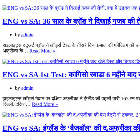
टेस्ट
स्टोक्स
शतक,
पिता
इंग्लैंड
की
को
मौत
ENG vs SA: 36 साल के ब्रॉड ने दिखाई गजब की तेज
मिली
से
200
टूट
से
by
admin
गए
अधिक
थे,
रन
हाइलाइट्स स्टुअर्ट ब्रॉड ने लॉर्ड्स टेस्ट के तीसरे दिन कमाल की फील्डिंग की उन
एंग्जाइटी
ENG
की
अफ्रीका के…
Read More »
का
vs
बढ़त
हुए
SA:
शिकार,
36
जानें
साल
ENG vs SA 1st Test: कागिसो रबाडा 6 महीने बाद खेल
मेंटल
के
हेल्थ
ब्रॉड
पर
by
admin
ने
क्या
दिखाई
बोलें
हाइलाइट्स लॉर्ड्स मैदान पर दक्षिण अफ्रीका ने इंग्लैंड की पहली पारी 165 रन प
गजब
ENG
दिल्ली. दक्षिण…
Read More »
की
vs
तेजी,
SA
हवा
1st
में
Test:
ENG vs SA: इंग्लैंड के ‘बैजबॉल’ की द.अफ्रीका की प
उड़कर
कागिसो
एक
रबाडा