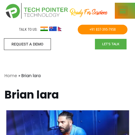
Skip
to
TALK TO US:
+91 837-395-7958
content
REQUEST A DEMO​
LET'S TALK
Home
»
Brian lara
Brian lara