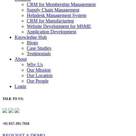
CRM for Membership Management
Supply Chain Management
Helpdesk Management System
CRM for Manufacturing
Website Development for MSME
Application Development
Knowledge Hub
Blogs
Case Studies
Testimonials
About
Why Us
Our Mission
Our Location
Our People
Login
TALK TO US:
+91 837-395-7958
REQUEST A DEMO​