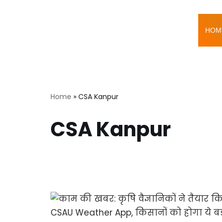
Skip
HOM
to
content
Home
»
CSA Kanpur
CSA Kanpur