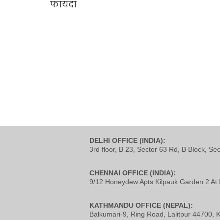
DELHI OFFICE (INDIA):
3rd floor, B 23, Sector 63 Rd, B Block, Se
CHENNAI OFFICE (INDIA):
9/12 Honeydew Apts Kilpauk Garden 2 At 
KATHMANDU OFFICE (NEPAL):
Balkumari-9, Ring Road, Lalitpur 44700,