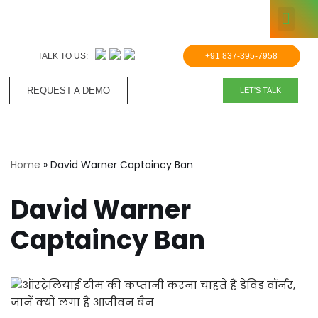
KNOWLE
Skip
to
TALK TO US:
+91 837-395-7958
content
REQUEST A DEMO​
LET'S TALK
Home
»
David Warner Captaincy Ban
David Warner
Captaincy Ban