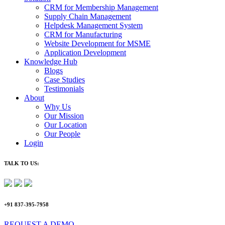
CRM for Membership Management
Supply Chain Management
Helpdesk Management System
CRM for Manufacturing
Website Development for MSME
Application Development
Knowledge Hub
Blogs
Case Studies
Testimonials
About
Why Us
Our Mission
Our Location
Our People
Login
TALK TO US:
+91 837-395-7958
REQUEST A DEMO​