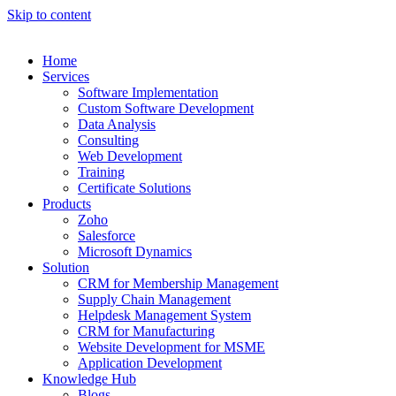
Skip to content
Home
Services
Software Implementation
Custom Software Development
Data Analysis
Consulting
Web Development
Training
Certificate Solutions
Products
Zoho
Salesforce
Microsoft Dynamics
Solution
CRM for Membership Management
Supply Chain Management
Helpdesk Management System
CRM for Manufacturing
Website Development for MSME
Application Development
Knowledge Hub
Blogs