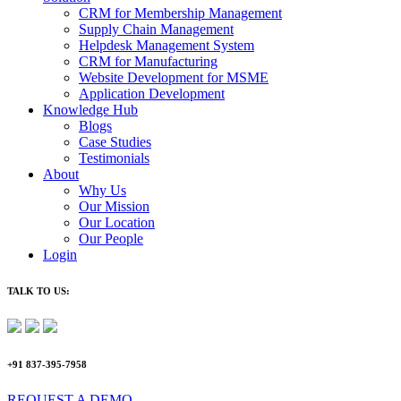
CRM for Membership Management
Supply Chain Management
Helpdesk Management System
CRM for Manufacturing
Website Development for MSME
Application Development
Knowledge Hub
Blogs
Case Studies
Testimonials
About
Why Us
Our Mission
Our Location
Our People
Login
TALK TO US:
+91 837-395-7958
REQUEST A DEMO​