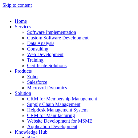
Skip to content
Home
Services
Software Implementation
Custom Software Development
Data Analysis
Consulting
Web Development
Training
Certificate Solutions
Products
Zoho
Salesforce
Microsoft Dynamics
Solution
CRM for Membership Management
Supply Chain Management
Helpdesk Management System
CRM for Manufacturing
Website Development for MSME
Application Development
Knowledge Hub
Blogs