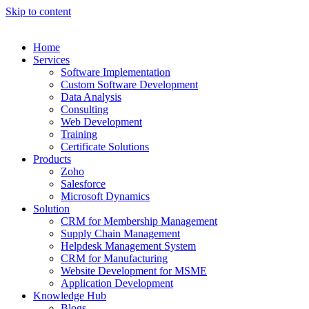
Skip to content
Home
Services
Software Implementation
Custom Software Development
Data Analysis
Consulting
Web Development
Training
Certificate Solutions
Products
Zoho
Salesforce
Microsoft Dynamics
Solution
CRM for Membership Management
Supply Chain Management
Helpdesk Management System
CRM for Manufacturing
Website Development for MSME
Application Development
Knowledge Hub
Blogs