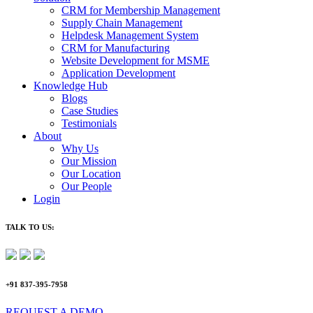
CRM for Membership Management
Supply Chain Management
Helpdesk Management System
CRM for Manufacturing
Website Development for MSME
Application Development
Knowledge Hub
Blogs
Case Studies
Testimonials
About
Why Us
Our Mission
Our Location
Our People
Login
TALK TO US:
+91 837-395-7958
REQUEST A DEMO​