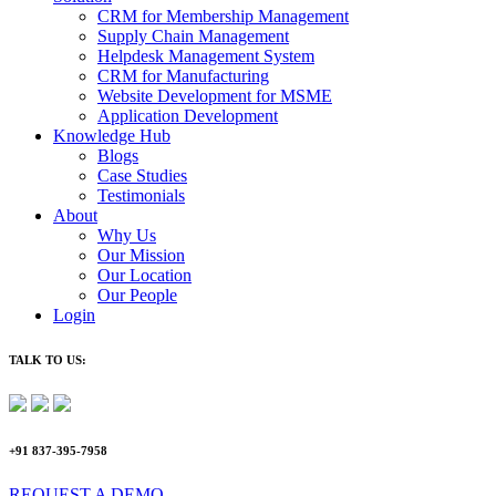
CRM for Membership Management
Supply Chain Management
Helpdesk Management System
CRM for Manufacturing
Website Development for MSME
Application Development
Knowledge Hub
Blogs
Case Studies
Testimonials
About
Why Us
Our Mission
Our Location
Our People
Login
TALK TO US:
+91 837-395-7958
REQUEST A DEMO​