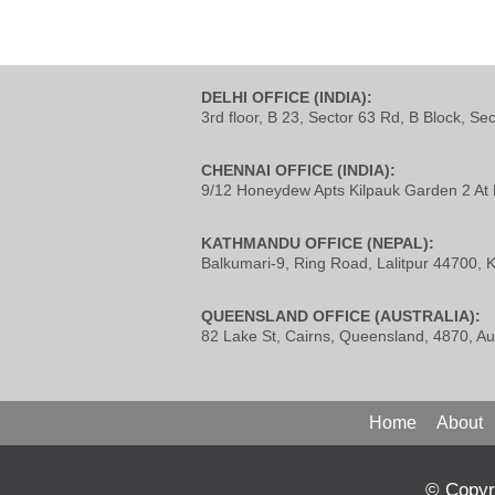
DELHI OFFICE (INDIA):
3rd floor, B 23, Sector 63 Rd, B Block, Se
CHENNAI OFFICE (INDIA):
9/12 Honeydew Apts Kilpauk Garden 2 At 
KATHMANDU OFFICE (NEPAL):
Balkumari-9, Ring Road, Lalitpur 44700,
QUEENSLAND OFFICE (AUSTRALIA):
82 Lake St, Cairns, Queensland, 4870, Aus
Home
About
© Copyri