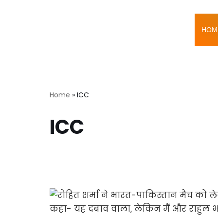
Skip
HOM
to
content
Home
»
ICC
ICC