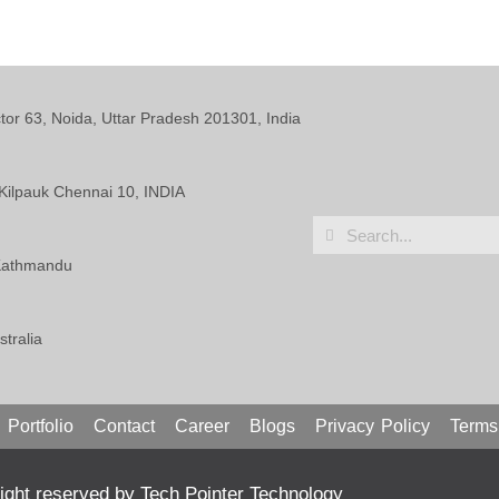
ctor 63, Noida, Uttar Pradesh 201301, India
Kilpauk Chennai 10, INDIA
 Kathmandu
tralia
Portfolio
Contact
Career
Blogs
Privacy Policy
Terms
ght reserved by Tech Pointer Technology