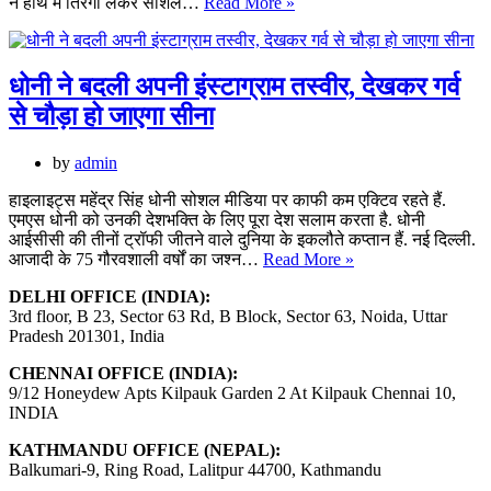
कैप्टन
झलक
ने हाथ में तिरंगा लेकर सोशल…
Read More »
रोहित
शर्मा
को
लोग
धोनी ने बदली अपनी इंस्टाग्राम तस्वीर, देखकर गर्व
कर
से चौड़ा हो जाएगा सीना
रहे
हैं
ट्रोल,
by
admin
वजह
जानकर
हाइलाइट्स महेंद्र सिंह धोनी सोशल मीडिया पर काफी कम एक्टिव रहते हैं.
आप
एमएस धोनी को उनकी देशभक्ति के लिए पूरा देश सलाम करता है. धोनी
भी
आईसीसी की तीनों ट्रॉफी जीतने वाले दुनिया के इकलौते कप्तान हैं. नई दिल्ली.
धोनी
हो
आजादी के 75 गौरवशाली वर्षों का जश्न…
Read More »
ने
जाएंगे
DELHI OFFICE (INDIA):
बदली
हैरान
3rd floor, B 23, Sector 63 Rd, B Block, Sector 63, Noida, Uttar
अपनी
Pradesh 201301, India
इंस्टाग्राम
तस्वीर,
CHENNAI OFFICE (INDIA):
देखकर
9/12 Honeydew Apts Kilpauk Garden 2 At Kilpauk Chennai 10,
गर्व
INDIA
से
चौड़ा
KATHMANDU OFFICE (NEPAL):
हो
Balkumari-9, Ring Road, Lalitpur 44700, Kathmandu
जाएगा