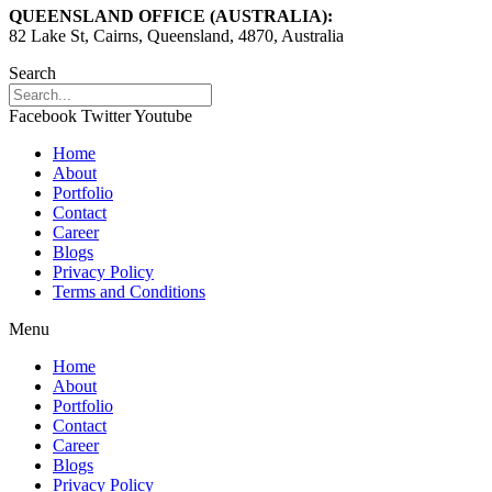
सीना
QUEENSLAND OFFICE (AUSTRALIA):
82 Lake St, Cairns, Queensland, 4870, Australia
Search
Facebook
Twitter
Youtube
Home
About
Portfolio
Contact
Career
Blogs
Privacy Policy
Terms and Conditions
Menu
Home
About
Portfolio
Contact
Career
Blogs
Privacy Policy