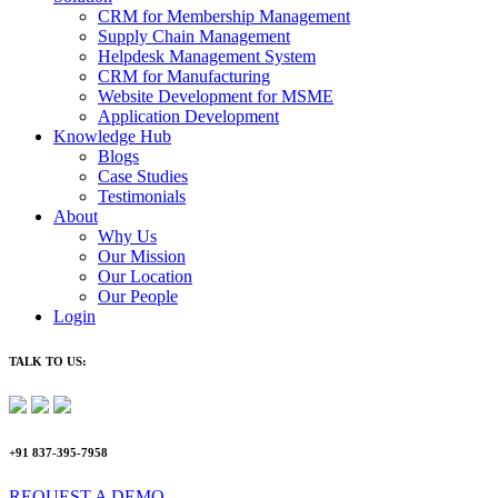
CRM for Membership Management
Supply Chain Management
Helpdesk Management System
CRM for Manufacturing
Website Development for MSME
Application Development
Knowledge Hub
Blogs
Case Studies
Testimonials
About
Why Us
Our Mission
Our Location
Our People
Login
TALK TO US:
+91 837-395-7958
REQUEST A DEMO​