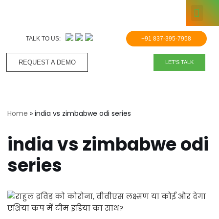
KNOWLE
Skip
to
TALK TO US:
+91 837-395-7958
content
REQUEST A DEMO​
LET'S TALK
Home
»
india vs zimbabwe odi series
india vs zimbabwe odi
series