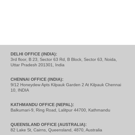
DELHI OFFICE (INDIA):
3rd floor, B 23, Sector 63 Rd, B Block, Sector 63, Noida,
Uttar Pradesh 201301, India
CHENNAI OFFICE (INDIA):
9/12 Honeydew Apts Kilpauk Garden 2 At Kilpauk Chennai
10, INDIA
KATHMANDU OFFICE (NEPAL):
Balkumari-9, Ring Road, Lalitpur 44700, Kathmandu
QUEENSLAND OFFICE (AUSTRALIA):
82 Lake St, Cairns, Queensland, 4870, Australia