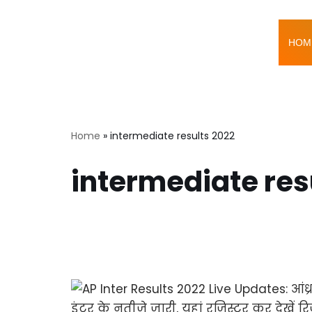
Skip
HOM
to
content
Home
»
intermediate results 2022
intermediate res