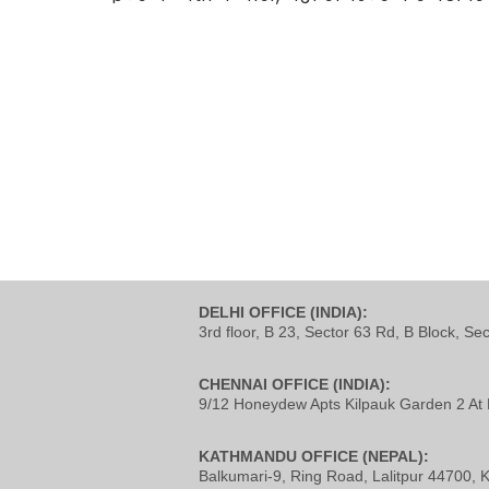
DELHI OFFICE (INDIA):
3rd floor, B 23, Sector 63 Rd, B Block, Se
CHENNAI OFFICE (INDIA):
9/12 Honeydew Apts Kilpauk Garden 2 At 
KATHMANDU OFFICE (NEPAL):
Balkumari-9, Ring Road, Lalitpur 44700,