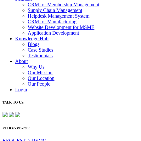
CRM for Membership Management
Supply Chain Management
Helpdesk Management System
CRM for Manufacturing
Website Development for MSME
Application Development
Knowledge Hub
Blogs
Case Studies
Testimonials
About
Why Us
Our Mission
Our Location
Our People
Login
TALK TO US:
+91 837-395-7958
REQUEST A DEMO​