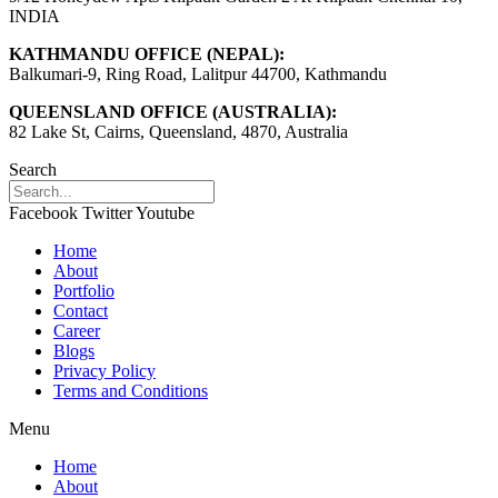
INDIA
KATHMANDU OFFICE (NEPAL):
Balkumari-9, Ring Road, Lalitpur 44700, Kathmandu
QUEENSLAND OFFICE (AUSTRALIA):
82 Lake St, Cairns, Queensland, 4870, Australia
Search
Facebook
Twitter
Youtube
Home
About
Portfolio
Contact
Career
Blogs
Privacy Policy
Terms and Conditions
Menu
Home
About