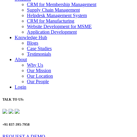
CRM for Membership Management
Supply Chain Management
Helpdesk Management System
CRM for Manufacturing
Website Development for MSME
Application Development
Knowledge Hub
Blogs
Case Studies
Testimonials
About
Why Us
Our Mission
Our Location
Our People
Login
TALK TO US:
+91 837-395-7958
REQUEST A DEMO​