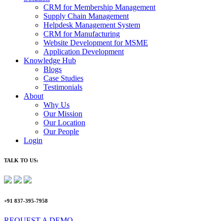
CRM for Membership Management
Supply Chain Management
Helpdesk Management System
CRM for Manufacturing
Website Development for MSME
Application Development
Knowledge Hub
Blogs
Case Studies
Testimonials
About
Why Us
Our Mission
Our Location
Our People
Login
TALK TO US:
+91 837-395-7958
REQUEST A DEMO​