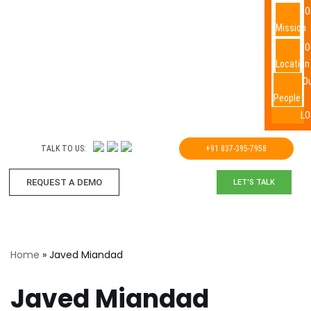
O
Mission
O
Location
O
People
LO
TALK TO US:
+91 837-395-7958
REQUEST A DEMO​
LET'S TALK
Home
»
Javed Miandad
Javed Miandad