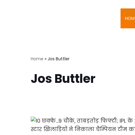
Skip
HOM
to
content
Home
»
Jos Buttler
Jos Buttler