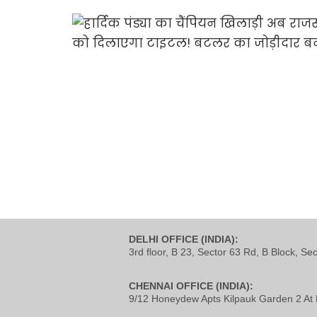
DELHI OFFICE (INDIA):
3rd floor, B 23, Sector 63 Rd, B Block, Se
CHENNAI OFFICE (INDIA):
9/12 Honeydew Apts Kilpauk Garden 2 At 