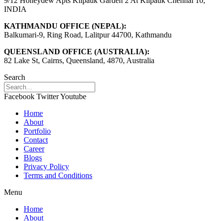
9/12 Honeydew Apts Kilpauk Garden 2 At Kilpauk Chennai 10,
INDIA
KATHMANDU OFFICE (NEPAL):
Balkumari-9, Ring Road, Lalitpur 44700, Kathmandu
QUEENSLAND OFFICE (AUSTRALIA):
82 Lake St, Cairns, Queensland, 4870, Australia
Search
Facebook
Twitter
Youtube
Home
About
Portfolio
Contact
Career
Blogs
Privacy Policy
Terms and Conditions
Menu
Home
About