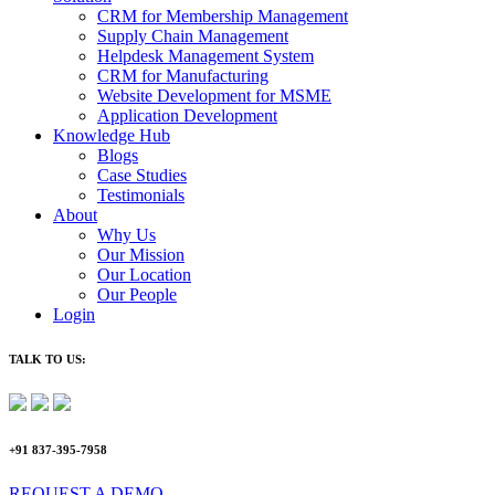
CRM for Membership Management
Supply Chain Management
Helpdesk Management System
CRM for Manufacturing
Website Development for MSME
Application Development
Knowledge Hub
Blogs
Case Studies
Testimonials
About
Why Us
Our Mission
Our Location
Our People
Login
TALK TO US:
+91 837-395-7958
REQUEST A DEMO​