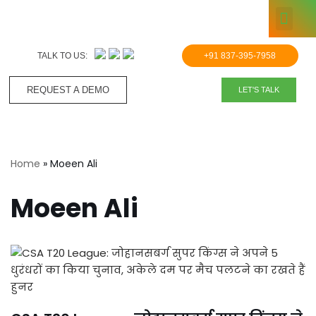
KNOWLE
Skip
to
TALK TO US:
+91 837-395-7958
content
REQUEST A DEMO​
LET'S TALK
Home
»
Moeen Ali
Moeen Ali