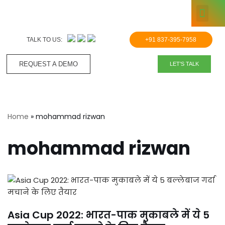
KNOWLE
Skip
to
TALK TO US:
+91 837-395-7958
content
REQUEST A DEMO​
LET'S TALK
Home
»
mohammad rizwan
mohammad rizwan
Asia Cup 2022: भारत-पाक मुकाबले में ये 5