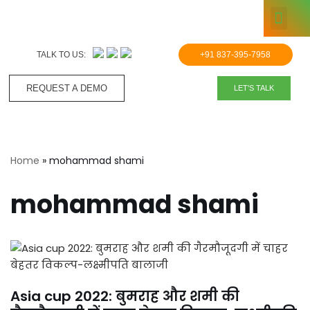
KNOWLE
Skip
to
TALK TO US:
+91 837-395-7958
content
REQUEST A DEMO​
LET'S TALK
Home
»
mohammad shami
mohammad shami
Asia cup 2022: बुमराह और शमी की